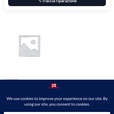
Traccia riparazione
ACCESSORI
Tp-Link 4G LTE MOBILE WI-FI
M7010
51,24
€