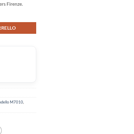
rs Firenze.
RRELLO
dello M7010
,