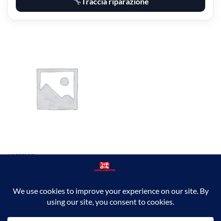
Traccia riparazione
ACCESSORI
65W Power Adapter Trio EP-
T6530
36,48
€