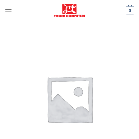
Salta
0
ai
contenuti