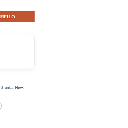
RRELLO
ettronica
,
New
,