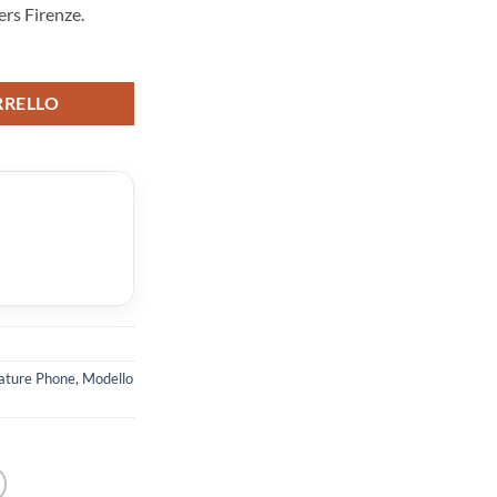
rs Firenze.
RRELLO
ature Phone
,
Modello