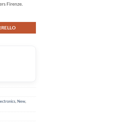
rs Firenze.
RRELLO
lectronics
,
New
,