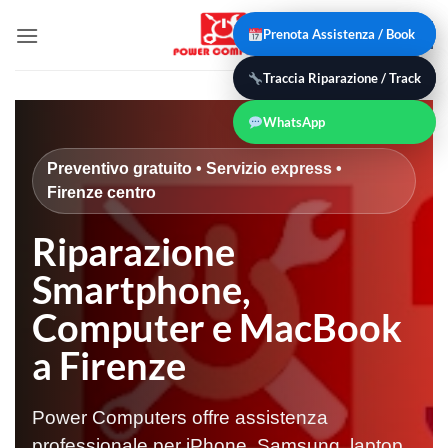
Salta
Prenota Assistenza / Book
Prenota Assistenza
0
ai
contenuti
Traccia Riparazione / Track
Traccia Riparazione
WhatsApp
Preventivo gratuito • Servizio express •
Firenze centro
Riparazione
Smartphone,
Computer e MacBook
a Firenze
Power Computers offre assistenza
professionale per iPhone, Samsung, laptop,