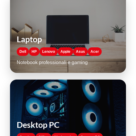
Laptop
Dell
HP
Lenovo
Apple
Asus
Acer
Notebook professionali e gaming
Desktop PC