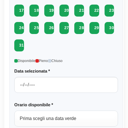
17
18
19
20
21
22
23
24
25
26
27
28
29
30
31
Disponibile
Pieno
Chiuso
Data selezionata *
Orario disponibile *