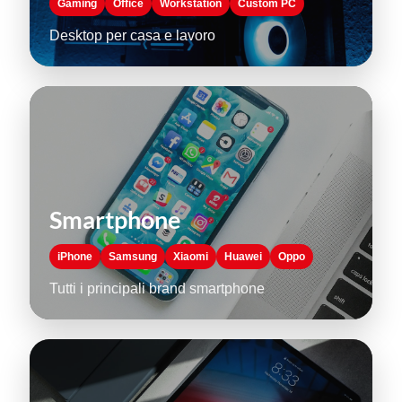
Gaming
Office
Workstation
Custom PC
Desktop per casa e lavoro
Smartphone
iPhone
Samsung
Xiaomi
Huawei
Oppo
Tutti i principali brand smartphone