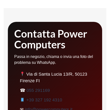
Contatta Power
Computers
Passa in negozio, chiama o invia una foto del
problema su WhatsApp.
Via di Santa Lucia 13/R, 50123
Firenze FI
☎
055 291169
+39 327 192 4310
✉
info@powercomputers.it