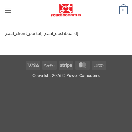
Salta
0
ai
contenuti
[caaf_client_portal] [caaf_dashboard]
Visto
PayPal
Striscia
MasterCard
Contrassegno
Copyright 2026 ©
Power Computers